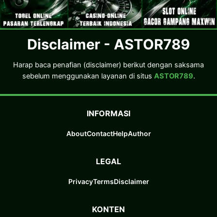
Disclaimer - ASTOR789
Harap baca penafian (disclaimer) berikut dengan saksama
sebelum menggunakan layanan di situs
ASTOR789
.
INFORMASI
About
Contact
Help
Author
LEGAL
Privacy
Terms
Disclaimer
KONTEN